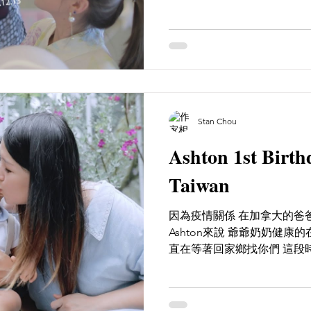
你能上的初為人母的這堂課 
聲音真的讓人非常的揪心...
Stan Chou
Ashton 1st Birt
Taiwan
因為疫情關係 在加拿大的爸
Ashton來說 爺爺奶奶健康的
直在等著回家鄉找你們 這段
是個美好的記憶 也許寶寶會
永遠都會記住 這麼重要時刻的瞬