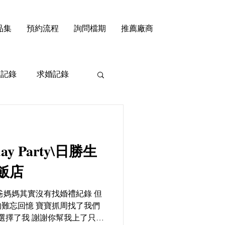
品集
預約流程
詢問檔期
推薦廠商
禮記錄
求婚記錄
hday Party\日勝生
飯店
爸媽媽其實沒有找婚禮紀錄 但
難忘回憶 寶寶抓周找了我們
A選擇了我 謝謝你幫我上了只有