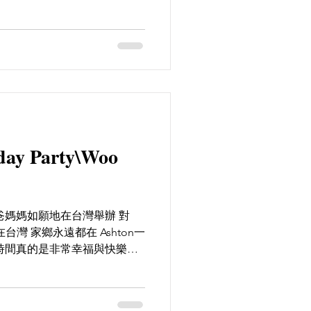
感性的爸爸也說了很多 哽咽的
hday Party\Woo
爸媽媽如願地在台灣舉辦 對
在台灣 家鄉永遠都在 Ashton一
時間真的是非常幸福與快樂也
忘了一歲時的生日!但記錄下來
間...