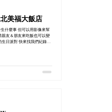
 /台北美福大飯店
生什麼事 但可以用影像來幫
請親友＆朋友來吃飯也可以變
的生日派對 快來找我們紀錄吧
.be/Q5-_XSuJXXA...
ay