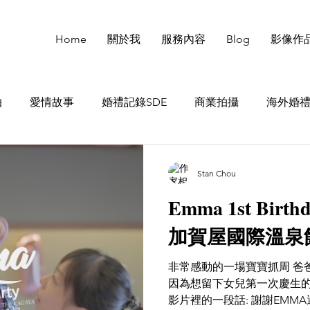
Home
關於我
服務內容
Blog
影像作
拍
愛情故事
婚禮記錄SDE
商業拍攝
海外婚
Stan Chou
Emma 1st Birt
加賀屋國際溫泉
非常感動的一場寶寶抓周 爸
因為想留下女兒第一次慶生的
影片裡的一段話: 謝謝EMM