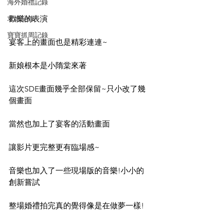
海外婚禮記錄
求婚記錄
歡樂的表演
寶寶抓周記錄
宴客上的畫面也是精彩連連~
新娘根本是小隋棠來著
這次SDE畫面幾乎全部保留~只小改了幾
個畫面
當然也加上了宴客的活動畫面
讓影片更完整更有臨場感~
音樂也加入了一些現場版的音樂!小小的
創新嘗試
整場婚禮拍完真的覺得像是在做夢一樣!