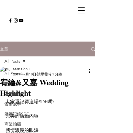
文章
All Posts
Stan Chou
All Posts
2019年7月18日
讀畢需時 1 分鐘
宥綸&又嘉 Wedding
婚禮記錄
Highlight
婚紗側拍
大家還記得這場SDE嗎?
愛情故事
婚禮記錄SDE
完美的活動內容
商業拍攝
感情濃厚的眼淚