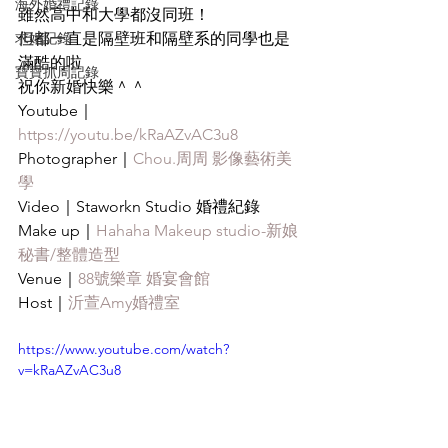
海外婚禮記錄
雖然高中和大學都沒同班！
求婚記錄
但都一直是隔壁班和隔壁系的同學也是
滿酷的啦
寶寶抓周記錄
祝你新婚快樂＾＾
Youtube｜
https://youtu.be/kRaAZvAC3u8
Photographer｜
Chou.周周 影像藝術美
學
Video｜Staworkn Studio 婚禮紀錄
Make up｜
Hahaha Makeup studio-新娘
秘書/整體造型
Venue｜
88號樂章 婚宴會館
Host｜
沂萱Amy婚禮室
https://www.youtube.com/watch?
v=kRaAZvAC3u8