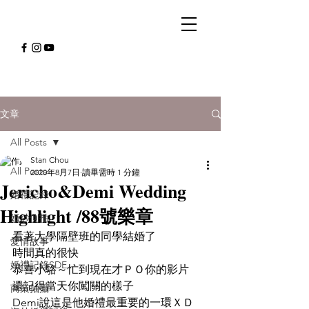
文章
All Posts
Stan Chou
All Posts
2020年8月7日
讀畢需時 1 分鐘
Jericho&Demi Wedding
婚禮記錄
Highlight /88號樂章
婚紗側拍
看著大學隔壁班的同學結婚了
愛情故事
時間真的很快
婚禮記錄SDE
恭喜小駱～忙到現在才ＰＯ你的影片
還記得當天你闖關的樣子
商業拍攝
Demi說這是他婚禮最重要的一環ＸＤ