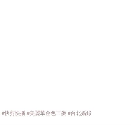
影
#快剪快播
#美麗華金色三麥
#台北婚錄