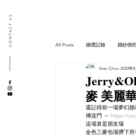
CONTACT US
All Posts
婚禮記錄
婚紗側
Stan Chou
2020年
寶寶抓周記錄
Jerry&Ol
麥 美麗
還記得前一場夢幻婚
傳送門 ～ 
https://y
這場算是朋友場
金色三麥包場擠下所