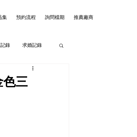
品集
預約流程
詢問檔期
推薦廠商
禮記錄
求婚記錄
 /金色三