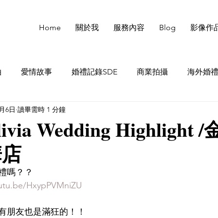
Home
關於我
服務內容
Blog
影像作
拍
愛情故事
婚禮記錄SDE
商業拍攝
海外婚
8月6日
讀畢需時 1 分鐘
ivia Wedding Highlight
華店
禮嗎？？
outu.be/HxypPVMniZU
有朋友也是滿狂的！！