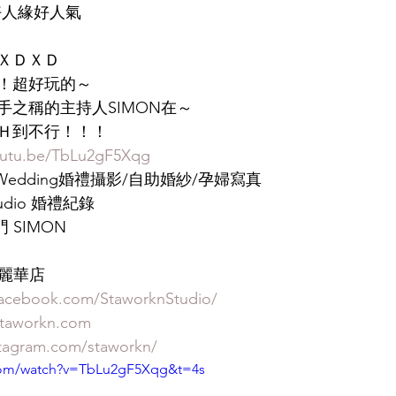
的是好人緣好人氣
ＸＤＸＤ
！超好玩的～
手之稱的主持人SIMON在～
Ｈ到不行！！！
youtu.be/TbLu2gF5Xqg
PN Wedding婚禮攝影/自助婚紗/孕婦寫真
Studio 婚禮紀錄
 SIMON
美麗華店
facebook.com/StaworknStudio/
staworkn.com
stagram.com/staworkn/
com/watch?v=TbLu2gF5Xqg&t=4s