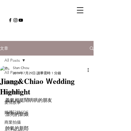
文章
All Posts
Stan Chou
All Posts
2019年7月29日
讀畢需時 1 分鐘
Jiang&Chiao Ｗedding
婚禮記錄
Highlight
婚紗側拍
義氣相挺鬧哄哄的朋友
愛情故事
婚禮記錄SDE
漂亮的新娘
商業拍攝
帥氣的新郎