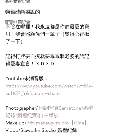
海外婚禮記錄
求婚記錄
拜別時新娘說的
寶寶抓周記錄
不管在哪裡！我永遠都是你們最愛的寶
貝！我會照顧你們一輩子（覺得心裡揪
了一下）
記得打牌要自摸就要乖乖聽老婆的話記
得愛妻宣言！ＸＤＸＤ
Youtube未消音版：
https://www.youtube.com/watch?v=MX-
xs1tO7_Y&feature=share
Photographer/ 
同調写真Sametone/婚禮
紀錄/婚禮紀實/自主婚紗
Make up/
Priti makeup studio【Gina】
Video/Staworkn Studio 婚禮紀錄 