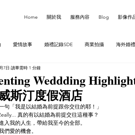
Home
關於我
服務內容
Blog
影像作
拍
愛情故事
婚禮記錄SDE
商業拍攝
海外婚
8月7日
讀畢需時 1 分鐘
enting Weddding Highlig
威斯汀度假酒店
一句「我是以結婚為前提跟你交往的耶！」
eally... 真的有以結婚為前提交往這種事？
時進入我的人生，帶給我至今的全部。
我們愛的機會。