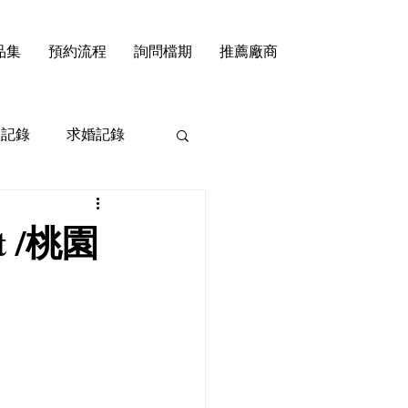
品集
預約流程
詢問檔期
推薦廠商
禮記錄
求婚記錄
ht /桃園