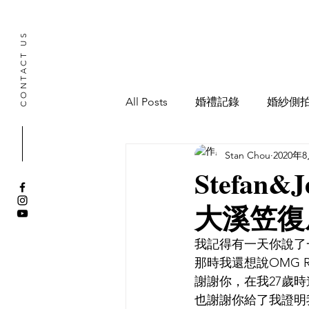
CONTACT US
All Posts
婚禮記錄
婚紗側
Stan Chou
2020年
寶寶抓周記錄
Stefan&J
大溪笠復
我記得有一天你說了
那時我還想說OMG R
謝謝你，在我27歲
也謝謝你給了我證明