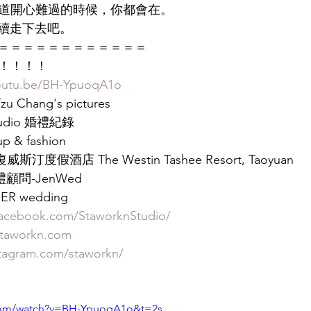
ch. 但我知道開心難過的時候，你都會在。
續走下去吧。
＝＝＝＝＝＝＝＝＝＝＝＝
來囉！！！！
youtu.be/BH-YpuoqA1o
u Chang's pictures
Studio 婚禮紀錄
p & fashion
汀度假酒店 The Westin Tashee Resort, Taoyuan
禮顧問-JenWed
GER wedding
facebook.com/StaworknStudio/
staworkn.com
stagram.com/staworkn/
.com/watch?v=BH-YpuoqA1o&t=2s