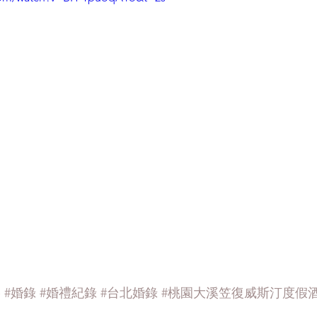
影
#婚錄
#婚禮紀錄
#台北婚錄
#桃園大溪笠復威斯汀度假