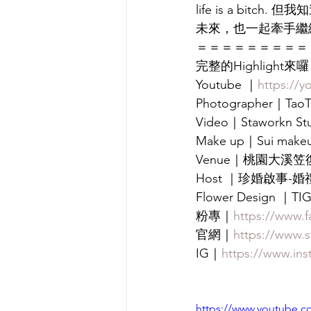
life is a bit
未來，也一起牽手繼
＝＝＝＝＝＝＝＝＝
完整的Highlight
Youtube ｜
https://
Photographer｜TaoTz
Video｜Staworkn 
Make up｜Sui makeu
Venue｜桃園大溪笠復威斯
Host ｜珍婚啟事-婚
Flower Design ｜TI
粉專｜
https://www.
官網｜
https://www.
IG｜
https://www.in
https://www.youtube