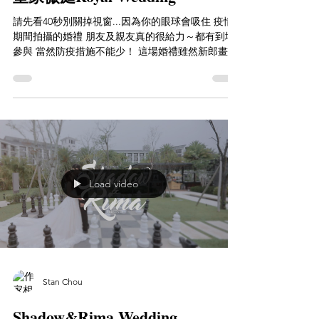
請先看40秒別關掉視窗...因為你的眼球會吸住 疫情
期間拍攝的婚禮 朋友及親友真的很給力～都有到場
參與 當然防疫措施不能少！ 這場婚禮雖然新郎畫面
比較多！！但搶不走新娘的風彩的ＸＤＸＤ 震撼酷
炫的風格我想當天的賓客應該已經感受到了 感動的
氛圍不能少！ 後面加了很多洋蔥...
Load video
Stan Chou
Shadow&Rima Wedding