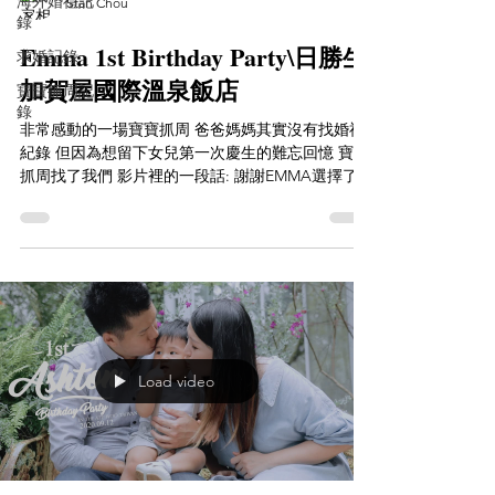
海外婚禮記
Stan Chou
錄
Emma 1st Birthday Party\日勝生
求婚記錄
加賀屋國際溫泉飯店
寶寶抓周記
錄
非常感動的一場寶寶抓周 爸爸媽媽其實沒有找婚禮
紀錄 但因為想留下女兒第一次慶生的難忘回憶 寶寶
抓周找了我們 影片裡的一段話: 謝謝EMMA選擇了我
謝謝你幫我上了只有你能上的初為人母的這堂課 感
性的爸爸也說了很多 哽咽的聲音真的讓人非常的揪
心...
Load video