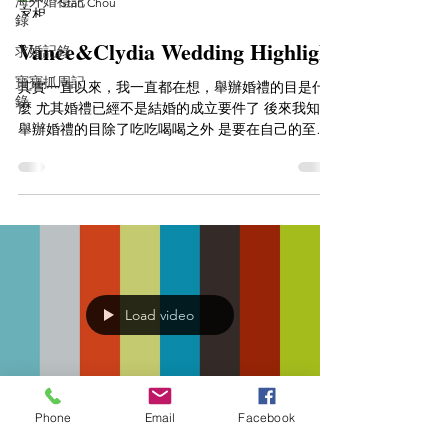
海外婚禮記
Stan Chou
錄
Vance&Clydia Wedding Highlight
求婚記錄
寶寶抓周記
其實一直以來，我一直都在想，舉辦婚禮的目是什
錄
麼 尤其婚禮已經不是結婚的成立要件了 後來我知道
舉辦婚禮的目除了吃吃喝喝之外 是要在自己的至親
好友面前 見證我們的幸福 好美的一場婚禮！ ＰＳ.
最後有小彩蛋喔~記得看完＾＾ Groom:Vance
Lian...
Load video
Phone
Email
Facebook