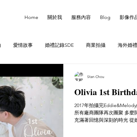
Home
關於我
服務內容
Blog
影像作
拍
愛情故事
婚禮記錄SDE
商業拍攝
海外婚
Stan Chou
Olivia 1st Birthd
2017年拍攝完Eddie&Melod
所有廠商團隊再次團聚 多麼
充滿著回憶與深刻的時光 從婚
周歲的切蛋糕時刻 Melod
深刻”（我想每個媽媽應該...