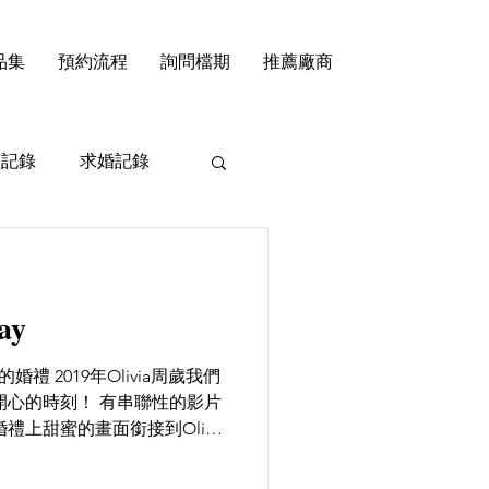
品集
預約流程
詢問檔期
推薦廠商
禮記錄
求婚記錄
ay
y的婚禮 2019年Olivia周歲我們
開心的時刻！ 有串聯性的影片
禮上甜蜜的畫面銜接到Olivia
y“孕育生命是這麼的讓人感動和