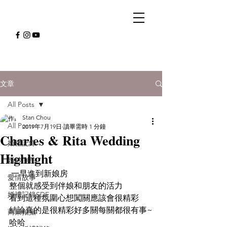
文章
All Posts
Stan Chou
All Posts
2019年7月19日
讀畢需時 1 分鐘
Charles & Rita Wedding
婚禮記錄
Highlight
婚紗側拍
 一早進到新娘房
愛情故事
整個就感受到伴娘和朋友的活力
婚禮記錄SDE
看到這種氛圍心想闖關應該會很精彩
結論真的是很精彩好多關每關都很有事~
商業拍攝
哈哈