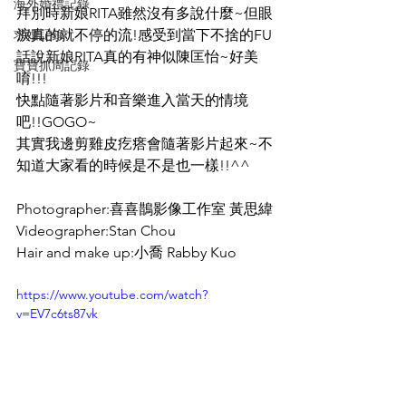
海外婚禮記錄
拜別時新娘RITA雖然沒有多說什麼~但眼
求婚記錄
淚真的就不停的流!感受到當下不捨的FU
話說新娘RITA真的有神似陳匡怡~好美
寶寶抓周記錄
唷!!!
快點隨著影片和音樂進入當天的情境
吧!!GOGO~
其實我邊剪雞皮疙瘩會隨著影片起來~不
知道大家看的時候是不是也一樣!!^^
Photographer:喜喜鵲影像工作室 黃思緯
Videographer:Stan Chou
Hair and make up:小喬 Rabby Kuo 
https://www.youtube.com/watch?
v=EV7c6ts87vk