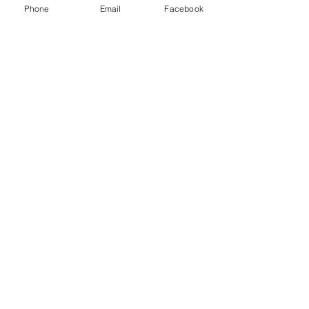
Phone
Email
Facebook
留言
撰寫留言......
Derek&Fiana Wedding
SMa&Momo Wed