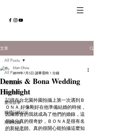
文章
All Posts
Stan Chou
All Posts
2019年7月5日
讀畢需時 1 分鐘
Dennis & Bona Wedding
婚禮記錄
Highlight
婚紗側拍
記得在台北園外園拍攝上第一次遇到Ｂ
愛情故事
ＯＮＡ,好像剛好在他準備結婚的時候，
婚禮記錄SDE
因緣際會的我就成為了他們的婚錄，這
個緣分真的很奇妙，ＢＯＮＡ是很有名
商業拍攝
的新秘老師。真的很開心能拍攝這麼知