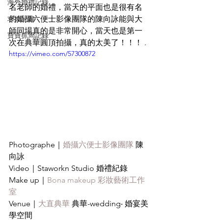
海外婚禮記錄
名老師的婚禮，當天的平面也是很有名
求婚記錄
的婚攝六便士影像團隊的陳向詠能與大
師同場真的是非常開心，當天也是第一
寶寶抓周記錄
次在典華圓頂拍攝，真的太美了！！！ .
https://vimeo.com/57300872
Photographe｜
婚攝六便士影像團隊
 陳
向詠
Video｜Staworkn Studio 婚禮紀錄
Make up｜
Bona makeup 彩妝藝術工作
室
Venue｜
大直典華
 典華-wedding‧ 婚宴美
學空間