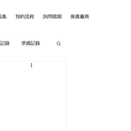
品集
預約流程
詢問檔期
推薦廠商
禮記錄
求婚記錄