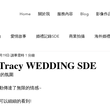
Home
關於我
服務內容
Blog
影像作
拍
愛情故事
婚禮記錄SDE
商業拍攝
海外婚
7月19日
讀畢需時 1 分鐘
 Tracy WEDDING SDE
人的氛圍
動傳達了無限的情感~
可以細細的看到!