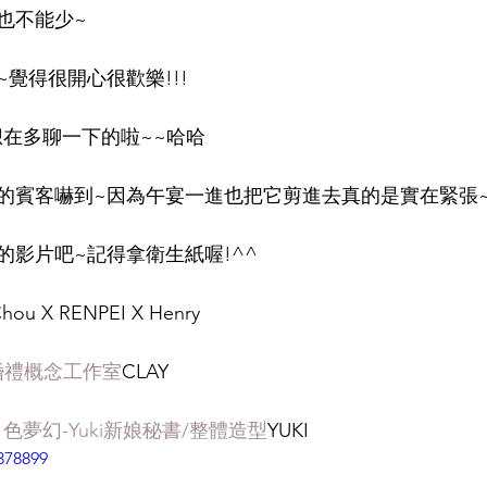
也不能少~
覺得很開心很歡樂!!!
想在多聊一下的啦~~哈哈
的賓客嚇到~因為午宴一進也把它剪進去真的是實在緊張
的影片吧~記得拿衛生紙喔!^^
Chou X RENPEI X Henry
婚禮概念工作室
CLAY
色夢幻-Yuki新娘秘書/整體造型
YUKI 
378899