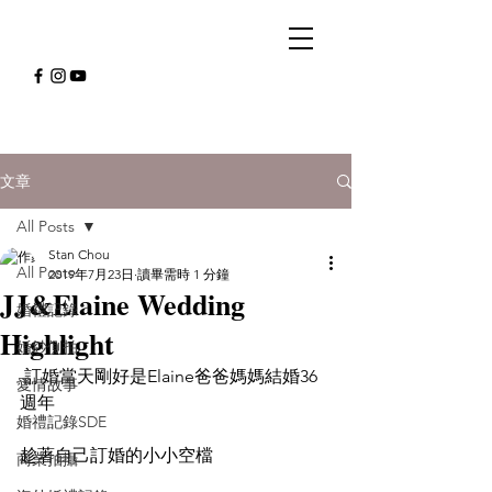
文章
All Posts
Stan Chou
All Posts
2019年7月23日
讀畢需時 1 分鐘
JJ&Elaine Wedding
婚禮記錄
Highlight
婚紗側拍
 訂婚當天剛好是Elaine爸爸媽媽結婚36
愛情故事
週年
婚禮記錄SDE
趁著自己訂婚的小小空檔
商業拍攝