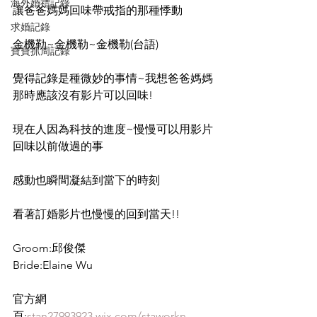
海外婚禮記錄
讓爸爸媽媽回味帶戒指的那種悸動
求婚記錄
金機勒~金機勒~金機勒(台語)
寶寶抓周記錄
覺得記錄是種微妙的事情~我想爸爸媽媽
那時應該沒有影片可以回味!
現在人因為科技的進度~慢慢可以用影片
回味以前做過的事
感動也瞬間凝結到當下的時刻
看著訂婚影片也慢慢的回到當天!!
Groom:邱俊傑
Bride:Elaine Wu
官方網
頁:
stan27993923.wix.com/staworkn