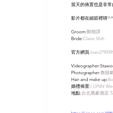
當天的佈置也是非常的
影片都在細節裡唷^
Groom:
鄭楷譯
Bride:
Claire Shih
官方網頁:
stan279939
Videographer:Stawo
Photographer:
詹囍
Hair and make up:
B
婚禮佈置:
I LYNN W
地點:
台北萬豪酒店 Taipe