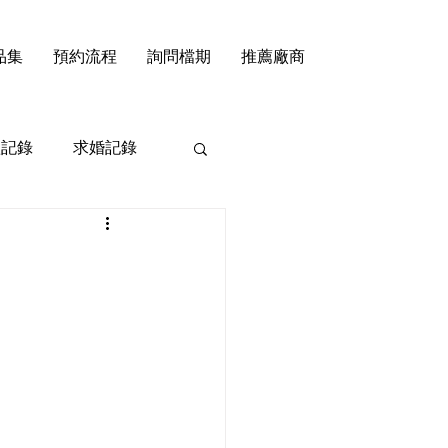
品集
預約流程
詢問檔期
推薦廠商
禮記錄
求婚記錄