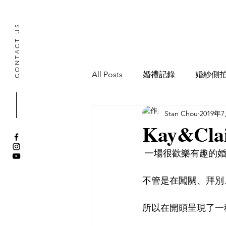
CONTACT US
All Posts
婚禮記錄
婚紗側
Stan Chou
2019年
寶寶抓周記錄
Kay&Clai
 一場很歡樂有趣的
不管是在闖關、拜別
所以在開頭呈現了一