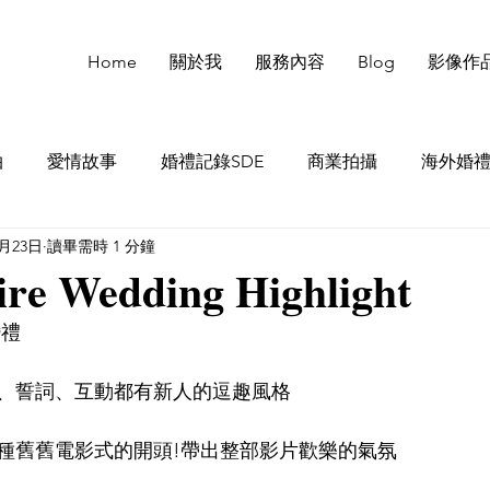
Home
關於我
服務內容
Blog
影像作
拍
愛情故事
婚禮記錄SDE
商業拍攝
海外婚
7月23日
讀畢需時 1 分鐘
re Wedding Highlight
婚禮
、誓詞、互動都有新人的逗趣風格
種舊舊電影式的開頭!帶出整部影片歡樂的氣氛