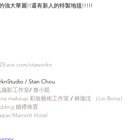
強大華麗!!還有新人的特製地毯!!!!!
^
23.wix.com/staworkn
rknStudio / Stan Chou
氣攝影工作室
/ 
詹小凱
ona makeup 彩妝藝術工作室
 / 
林珈汶 （Lin Bona）
edding 婚禮佈置
i Marriott Hotel