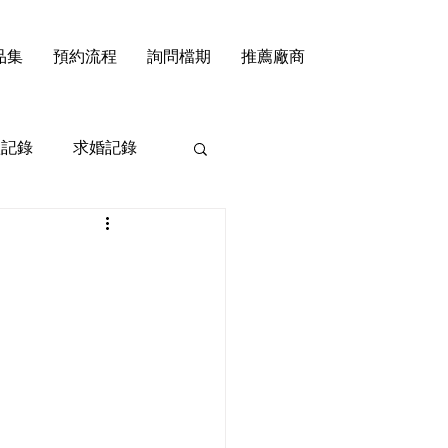
品集
預約流程
詢問檔期
推薦廠商
禮記錄
求婚記錄