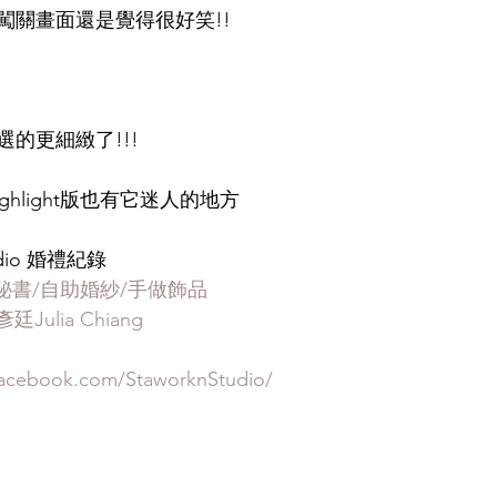
闖關畫面還是覺得很好笑!!
的更細緻了!!!
ghlight版也有它迷人的地方
tudio 婚禮紀錄
新娘秘書/自助婚紗/手做飾品
彥廷
Julia Chiang
facebook.com/StaworknStudio/