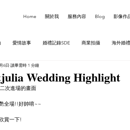
Home
關於我
服務內容
Blog
影像作
拍
愛情故事
婚禮記錄SDE
商業拍攝
海外婚
8月6日
讀畢需時 1 分鐘
julia Wedding Highlight
第二次進場的畫面
全場!!好帥唷~~
欣賞一下!