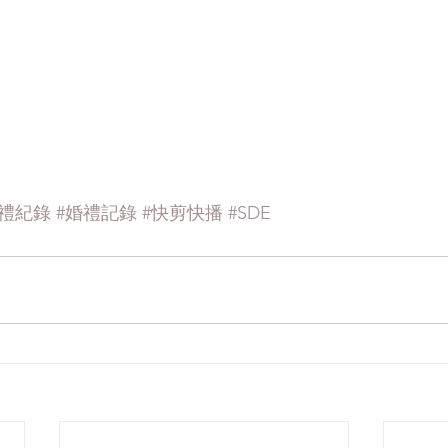
婚禮紀錄
#婚禮記錄
#快剪快播
#SDE