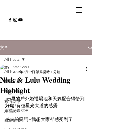
文章
All Posts
Stan Chou
All Posts
2019年7月19日
讀畢需時 1 分鐘
Nick & Lulu Wedding
婚禮記錄
Highlight
婚紗側拍
 一早的戶外婚禮場地和天氣配合得恰到
愛情故事
好處!有種星光大道的感覺
婚禮記錄SDE
感人的誓詞~我想大家都感受到了
商業拍攝