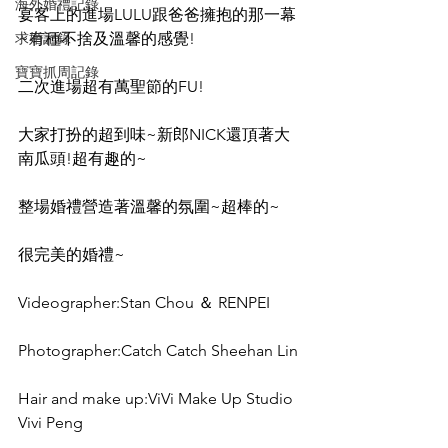
海外婚禮記錄
宴客上的進場LULU跟爸爸擁抱的那一幕
求婚記錄
~有種不捨及溫馨的感覺!
寶寶抓周記錄
二次進場超有萬聖節的FU!
大家打扮的超到味~新郎NICK還頂著大
南瓜頭!超有趣的~
整場婚禮營造著溫馨的氛圍~超棒的~
很完美的婚禮~
Videographer:Stan Chou ＆ RENPEI
Photographer:Catch Catch Sheehan Lin
Hair and make up:ViVi Make Up Studio 
Vivi Peng