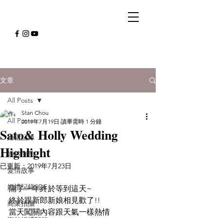
文章
All Posts
Stan Chou
All Posts
2019年7月19日
讀畢需時 1 分鐘
Sato& Holly Wedding
婚禮記錄
Highlight
婚紗側拍
已更新：
2019年7月23日
愛情故事
婚禮記錄SDE
隔了一年終於等到這天~
終於跟新郎新娘相見歡了!!
商業拍攝
當天闖關內容跟天氣一樣熱情