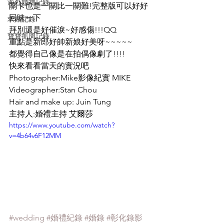
海外婚禮記錄
關卡也是一關比一關難!完整版可以好好
回味一下
求婚記錄
拜別還是好催淚~好感傷!!!QQ
寶寶抓周記錄
重點是新郎好帥新娘好美呀~~~~~
都覺得自己像是在拍偶像劇了!!!!
快來看看當天的實況吧
Photographer:Mike影像紀實 MIKE
Videographer:Stan Chou
Hair and make up: Juin Tung
主持人:婚禮主持 艾爾莎
https://www.youtube.com/watch?
v=4b64v6F12MM
#wedding
#婚禮紀錄
#婚錄
#彰化錄影