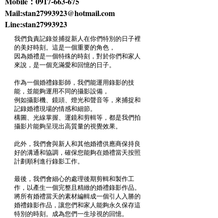
Mobile：0917-663-675
Mail:stan27993923@hotmail.com
Line:stan27993923
我們負責記錄並捕捉新人在你們特別的日子裡
的美好時刻。這是一個重要的角色，
因為婚禮是一個特殊的時刻，對於你們和家人
來說，是一個充滿愛和回憶的日子。
作為一個婚禮錄影師，我們能運用錄影的技
能，並能夠運用不同的攝影設備，
例如攝影機、鏡頭、燈光和聲音等，來捕捉和
記錄婚禮現場的情感和細節。
構圖、光線掌握、運鏡和剪輯等，都是我們拍
攝影片能夠呈現出高質量的視覺效果。
此外，我們會與新人和其他婚禮供應商保持良
好的溝通和協調，確保您能夠在婚禮當天按照
計劃順利進行錄影工作。
最後，我們會細心的處理後期剪輯和製作工
作，以產生一個完整且精緻的婚禮錄影作品。
將所有婚禮當天的素材編輯成一個引人入勝的
婚禮錄影作品，讓您們和家人能夠永久保存這
特別的時刻。成為您們一生珍視的回憶。