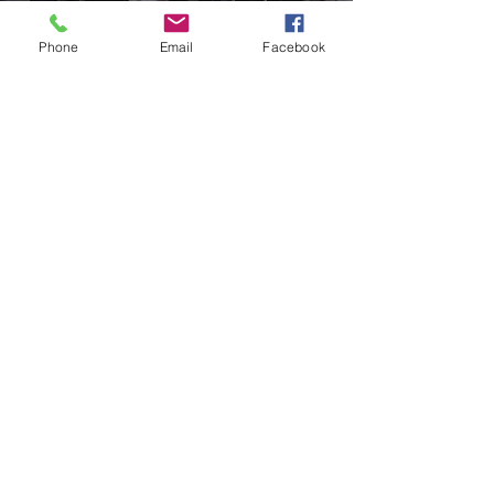
Phone
Email
Facebook
愛情故事&求婚記錄
​依照每對夫妻在認識｜告白｜求婚｜生
活｜對方的他（她）｜未來
設計出一部屬於他們的愛情故事。