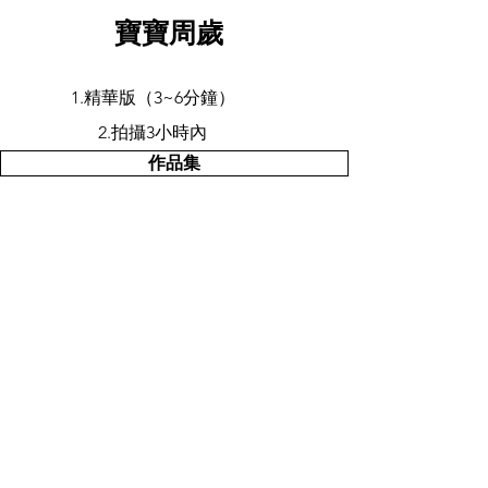
寶寶周歲
1.精華版（3~6分鐘）
​2.拍攝3小時內
作品集