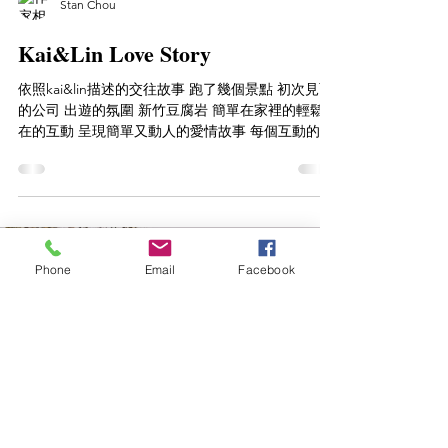
Stan Chou
Kai&Lin Love Story
依照kai&lin描述的交往故事 跑了幾個景點 初次見面
的公司 出遊的氛圍 新竹豆腐岩 簡單在家裡的輕鬆自
在的互動 呈現簡單又動人的愛情故事 每個互動的畫
面都好愛好美！！ 大家快點來預約愛情故事～～～
～嘿嘿嘿 預約預起來～～...
Phone
Email
Facebook
Load video