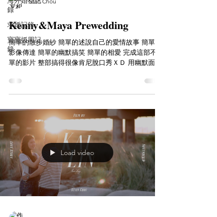
海外婚禮記
Stan Chou
錄
Kenny&Maya Prewedding
求婚記錄
寶寶抓周記
簡單的散步婚紗 簡單的述說自己的愛情故事 簡單的
錄
影像傳達 簡單的幽默搞笑 簡單的相愛 完成這部不簡
單的影片 整部搞得很像肯尼脫口秀ＸＤ 用幽默面對
一切，什麼都簡單了 （昨日宴客首播聽說笑聲不斷
～覺得太美好了＾＾） Prewedding Photo ｜Pino...
Load video