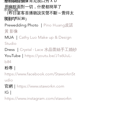
整部搞得很像肯尼脫口秀ＸＤ
海外婚禮記錄
用幽默面對一切，什麼都簡單了
求婚記錄
（昨日宴客首播聽說笑聲不斷～覺得太
寶寶抓周記錄
美好了＾＾）
Prewedding Photo ｜
Pino Huang皮諾
黃 影像
MUA ｜
Cathy Luo Make up & Design 
Studio
Dress ｜
Crystal ‧ Lace 水晶蕾絲手工婚紗
YouTube｜
https://youtu.be/J1s6UuL-
b84
粉專｜
https://www.facebook.com/StaworknSt
udio
官網｜
https://www.staworkn.com
IG｜
https://www.instagram.com/staworkn