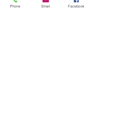
Phone
Email
Facebook
留言
Yi&Ruby Prewed
Gina&Hao PreWedding
撰寫留言......