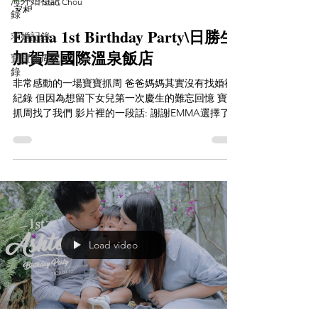
海外婚禮記
Stan Chou
錄
Emma 1st Birthday Party\日勝生
求婚記錄
加賀屋國際溫泉飯店
寶寶抓周記
錄
非常感動的一場寶寶抓周 爸爸媽媽其實沒有找婚禮
紀錄 但因為想留下女兒第一次慶生的難忘回憶 寶寶
抓周找了我們 影片裡的一段話: 謝謝EMMA選擇了我
謝謝你幫我上了只有你能上的初為人母的這堂課 感
性的爸爸也說了很多 哽咽的聲音真的讓人非常的揪
心...
Load video