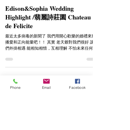
Edison&Sophia Wedding
Highlight /翡麗詩莊園 Chateau
de Felicite
最近太多病毒的新聞了 我們用開心歡樂的婚禮來散
播愛和正向能量吧！！ 其實 老天爺對我們很好 讓我
們外掛相遇 能相知相惜，互相理解 不怕未來任何挑
戰 你說過 和我在一起後 什麼都變得圓滿了 謝謝你
溫暖我 照顧我 讓我現在有一個很棒的老公 Youtube
|...
Phone
Email
Facebook
Load video