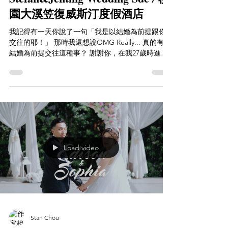
園大溪笠復威斯汀度假酒店
我記得有一天你說了一句「我是以結婚為前提跟你
交往的耶！」 那時我還想說OMG Really... 真的有以
結婚為前提交往這種事？ 謝謝你，在我27歲時進入
我的人生，帶給我至今的全部。 也謝謝你給了我證
明我們愛的機會。 life is a bitch....
Load video
Stan Chou