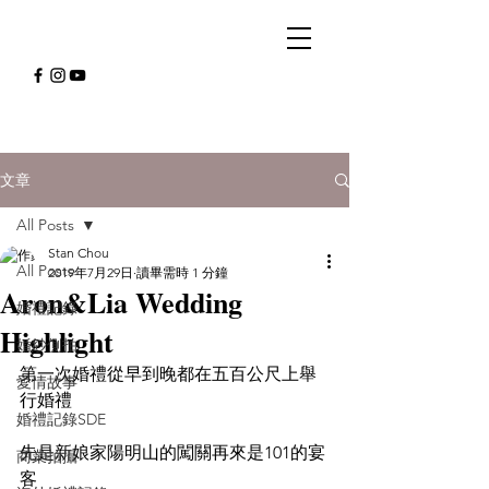
文章
All Posts
Stan Chou
All Posts
2019年7月29日
讀畢需時 1 分鐘
Aron&Lia Wedding
婚禮記錄
Highlight
婚紗側拍
第一次婚禮從早到晚都在五百公尺上舉
愛情故事
行婚禮
婚禮記錄SDE
先是新娘家陽明山的闖關再來是101的宴
商業拍攝
客