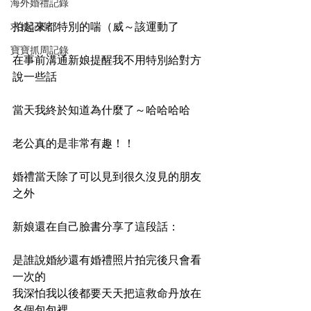
海外婚禮記錄
求婚記錄
拍起來都特別的喘（威～該運動了
寶寶抓周記錄
在事前溝通新娘提醒我不用特別給對方
說一些話
當天我終於知道為什麼了～哈哈哈哈
老公真的是非常有趣！！
婚禮當天除了可以見到很久沒見的朋友
之外
新娘還在自己臉書分享了這段話：
是誰說婚紗還有婚禮照片拍完後只會看
一次的
我深怕我以後都要天天把這救命丹放在
各個包包裡