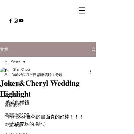
文章
All Posts
Stan Chou
All Posts
2019年7月29日
讀畢需時 1 分鐘
Joker&Cheryl Wedding
婚禮記錄
Highlight
婚紗側拍
美式的婚禮
愛情故事
婚禮記錄SDE
First Look自然的畫面真的好棒！！！
（光線充足的場地）
商業拍攝