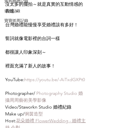
海外婚禮記錄
沒太多的擺拍～就是真實的互動情感的
求婚記錄
表達～
寶寶抓周記錄
台灣婚禮能慢慢享受婚禮該有多好！
誓詞就像電影裡的台詞一樣
都很讓人印象深刻～
裡面充滿了新人的故事！
YouTube:
https://youtu.be/-AiTxdGXPt0
Photographer/ 
Photography Studio 婚
攝周周藝術美學影像
Video/Staworkn Studio 婚禮紀錄
Make up/
俐茵造型
Host:
花朵婚禮 FlowerWedding - 婚禮主
持 企劃-