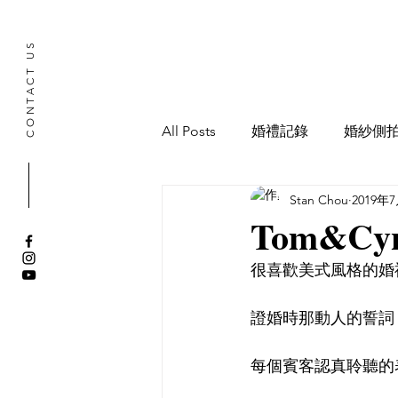
CONTACT US
All Posts
婚禮記錄
婚紗側
Stan Chou
2019年
寶寶抓周記錄
Tom&Cynt
很喜歡美式風格的婚
證婚時那動人的誓詞
每個賓客認真聆聽的