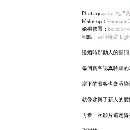
Photographer:
乳喵先生
Make up：
Vanessa 
婚禮佈置：
bonbon-
地點：
萊特薇庭 Ligh
證婚時那動人的誓詞
每個賓客認真聆聽的
當下的賓客也會渲染
就像參與了新人的愛
再看一次影片還是覺