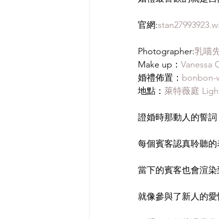
官網:
stan27993923.w
Photographer:
乳喵先生
Make up：
Vanessa 
婚禮佈置：
bonbon-
地點：
萊特薇庭 Ligh
證婚時那動人的誓詞
每個賓客認真聆聽的
當下的賓客也會渲染
就像參與了新人的愛