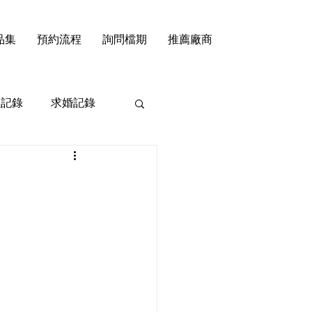
品集
預約流程
詢問檔期
推薦廠商
禮記錄
求婚記錄