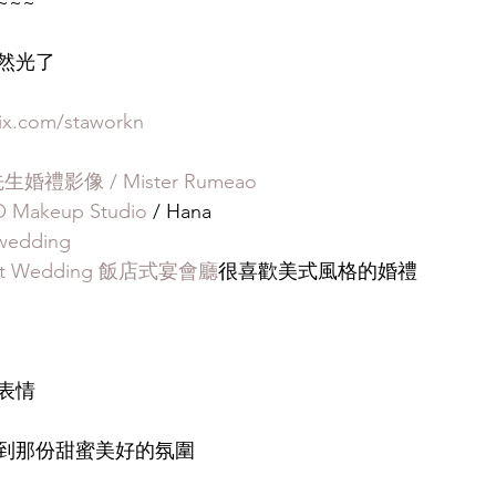
~~
然光了
ix.com/staworkn
婚禮影像 / Mister Rumeao
O Makeup Studio
 / Hana
wedding
t Wedding 飯店式宴會廳
很喜歡美式風格的婚禮
表情
到那份甜蜜美好的氛圍