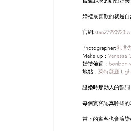
後製起來的顏色好美~
婚禮最喜歡的就是自
官網:
stan27993923.w
Photographer:
乳喵先生
Make up：
Vanessa 
婚禮佈置：
bonbon-
地點：
萊特薇庭 Ligh
證婚時那動人的誓詞
每個賓客認真聆聽的
當下的賓客也會渲染