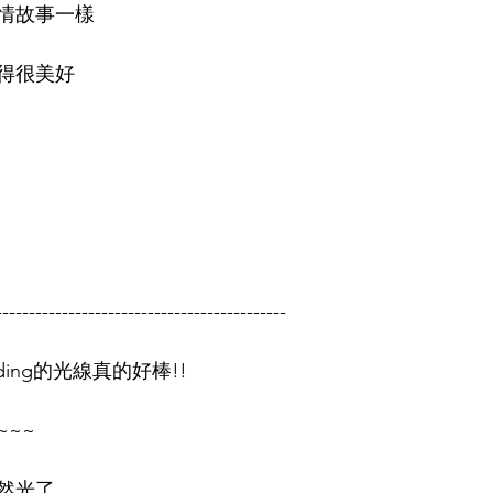
情故事一樣
得很美好
--------------------------------------------
dding的光線真的好棒!!
~~
然光了