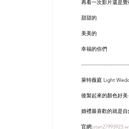
再看一次影片還是覺
甜甜的
美美的
幸福的你們
---------------------------
萊特薇庭 Light We
後製起來的顏色好美~
婚禮最喜歡的就是自
官網:
stan27993923.w