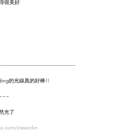
得很美好
--------------------------------------------
dding的光線真的好棒!!
~~
然光了
ix.com/staworkn