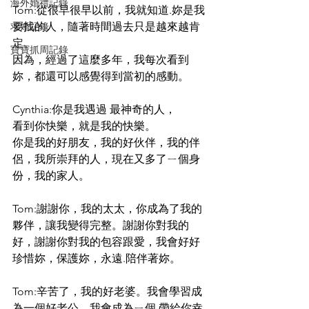
海外婚禮記錄
Tom:從很早很早以前，我就知道.妳是我
求婚記錄
要找的人，隨著時間過去只是越來越肯
定。
寶寶抓周記錄
因為，經過了這麼多年，我每次看到
妳，都還可以感覺得到當初的感動。
Cynthia:你是我遇過 最神奇的人，
看到你快樂，就是我的快樂。
你是我的好朋友，我的好伙伴，我的伴
侶，我所崇拜的人，現在又多了ㄧ個身
份，我的家人。
Tom:謝謝你，我的太太，你成為了我的
夥伴，讓我變得完整。謝謝你對我的
好，謝謝你對我的包容跟愛，我會好好
珍惜妳，保護妳，永遠.陪伴著妳。
Tom:辛苦了，我的好老婆。我會學習成
為一個好老公，我會成為ㄧ個 帶給你幸