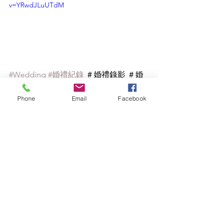
v=YRwdJLuUTdM
#Wedding
#婚禮紀錄
 ＃婚禮錄影 ＃婚
錄 ＃台中婚錄 ＃
萊特薇庭 Light 
Wedding 飯店式宴會廳
Phone
Email
Facebook
婚禮記錄SDE
查看全部
最新文章