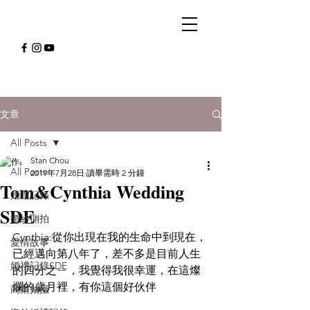
文章
All Posts
Stan Chou
All Posts
2019年7月28日
讀畢需時 2 分鐘
Tom&Cynthia Wedding
婚禮記錄
SDE
婚紗側拍
Cynthia:從你出現在我的生命中到現在，
愛情故事
已經邁向第八年了，差不多是目前人生
婚禮記錄SDE
的四分之ㄧ，我覺得我很幸運，在這燦
爛的歲月裡，有你這個好伙伴
商業拍攝